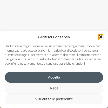
Gestisci Consenso
Per fornire le migliori esperienze, utilizziamo tecnologie come i cookie per
memorizzare e/o accedere alle informazioni del dispositivo. Il consenso a
queste tecnologie ci permetterà di elaborare dati come il comportamento di
navigazione o ID unici su questo sito. Non acconsentire o ritirare il consenso
può influire negativamente su alcune caratteristiche e funzioni.
Accetta
Nega
© Studio Commercialista Dott. Michele Berlusconi
P.IVA 02585530138
Visualizza le preferenze
Privacy Policy
–
Cookie Policy
– Design by
Artmouse.it