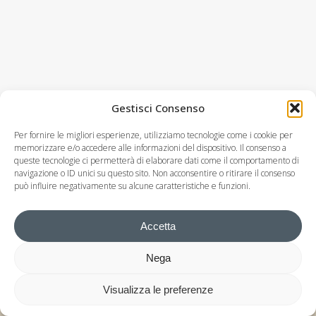
Gestisci Consenso
Per fornire le migliori esperienze, utilizziamo tecnologie come i cookie per
memorizzare e/o accedere alle informazioni del dispositivo. Il consenso a
queste tecnologie ci permetterà di elaborare dati come il comportamento di
navigazione o ID unici su questo sito. Non acconsentire o ritirare il consenso
può influire negativamente su alcune caratteristiche e funzioni.
Accetta
Nega
© Studio Commercialista Dott. Michele Berlusconi
P.IVA 02585530138
Visualizza le preferenze
Privacy Policy
–
Cookie Policy
– Design by
Artmouse.it